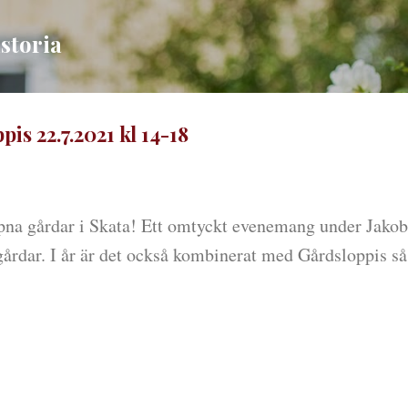
Fortsätt till huvudinnehåll
istoria
s 22.7.2021 kl 14-18
pna gårdar i Skata! Ett omtyckt evenemang under Jakobs
rdar. I år är det också kombinerat med Gårdsloppis så 