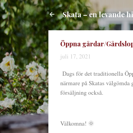
Skata – en levande h
Öppna gårdar/Gårdsloppi
juli 17, 2021
Dags för det traditionella Öp
närmare på Skatas välgömda gå
försäljning också.
Välkomna! 🌞